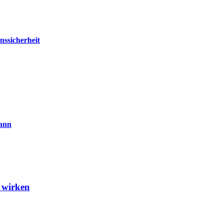
nssicherheit
kann
 wirken